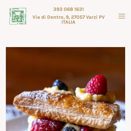
393 068 1631
Via di Dentro, 9, 27057 Varzi PV
ITALIA